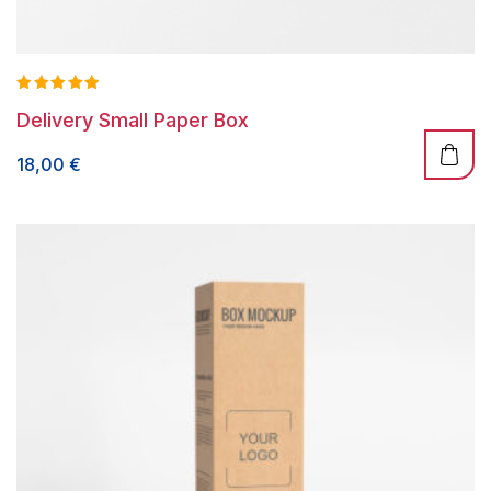
Valorado
Delivery Small Paper Box
con
5.00
de 5
18,00
€