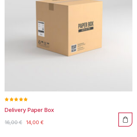
Valorado
Delivery Paper Box
con
5.00
de 5
El
El
16,00
€
14,00
€
precio
precio