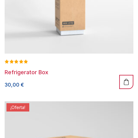
Valorado
Refrigerator Box
con
5.00
de 5
30,00
€
¡Oferta!