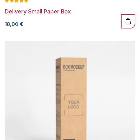
Valorado
Delivery Small Paper Box
con
5.00
de 5
18,00
€