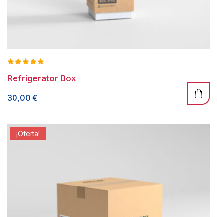
Valorado
Refrigerator Box
con
5.00
de 5
30,00
€
¡Oferta!